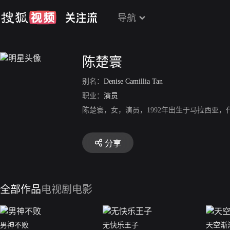
导航
陈楚寰
别名：
Denise Camillia Tan
职业：
演员
陈楚寰，女，演员，1992年出生于马拉西亚
分享
全部作品
电视剧
电影
男神不败
无快乐王子
天空渐