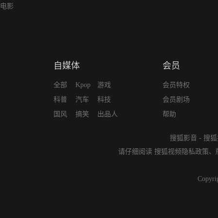
电影
自媒体
会员
全部
Kpop
游戏
会员特权
科普
汽车
科技
会员剧场
国风
搞笑
出品人
帮助
搜狐影音
-
搜狐
请仔细阅读
搜狐视频隐私政策
、
Copyri