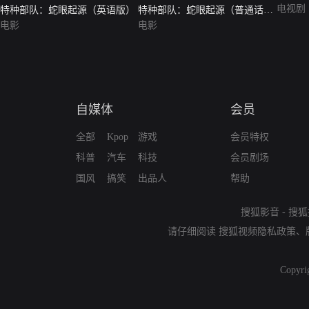
电视剧
特种部队：蛇眼起源（英语版）
特种部队：蛇眼起源（普通话
电影
版）
电影
自媒体
会员
全部
Kpop
游戏
会员特权
科普
汽车
科技
会员剧场
国风
搞笑
出品人
帮助
搜狐影音
-
搜狐
请仔细阅读
搜狐视频隐私政策
、
Copyri