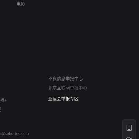
电影
网络暴力有害信息举报
不良信息举报中心
12318 文化市场举报
北京互联网举报中心
算法推荐专项举报
亚运会举报专区
播+
涉历史虚无举报
版
网络谣言信息专项
涉政举报入口
涉未成年人举报
hu@sohu-inc.com