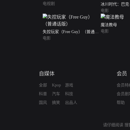
电视剧
冰川时代：巴克
之旅
电影
魔法教母
电影
失控玩家（Free Guy）（普通话
版）
电影
自媒体
会员
全部
Kpop
游戏
会员特
科普
汽车
科技
会员剧
国风
搞笑
出品人
帮助
请仔细阅读
搜