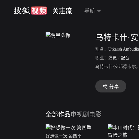
导航
乌特卡什·
别名：
Utkarsh Ambudk
职业：
演员
/
配音
乌特卡什·安邦德卡尔
分享
全部作品
电视剧
电影
好想做一次 第四季