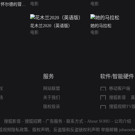
电影
电影
·怀尔德的冒险
花木兰2020（英语版）
她的马拉松
电影
电影
服务
软件/智能硬件
权
网站联盟
移动客户端
场
关于我们
搜狐影音
直
版权投诉
搜狐视频TV
搜狐影音
-
搜狐招聘
-
广告服务
-
联系方式
-
About SOHU
-
公司介绍
狐视频隐私政策
、
版权声明
、
反盗版和反盗链权利声明
举报邮箱
jubaoso