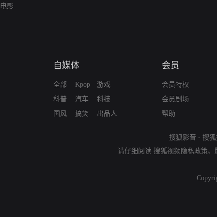
电影
自媒体
会员
全部
Kpop
游戏
会员特权
科普
汽车
科技
会员剧场
国风
搞笑
出品人
帮助
搜狐影音
-
搜狐
请仔细阅读
搜狐视频隐私政策
、
Copyri