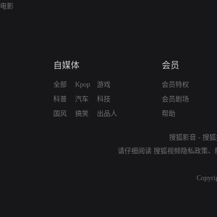
电影
自媒体
会员
全部
Kpop
游戏
会员特权
科普
汽车
科技
会员剧场
国风
搞笑
出品人
帮助
搜狐影音
-
搜狐
请仔细阅读
搜狐视频隐私政策
、
Copyri