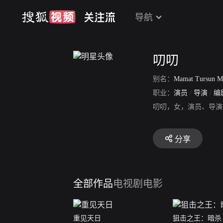
导航
叨叨
别名：
Mamat Tursun M
职业：
演员
/
导演
/
编
叨叨，女，演员、导演
分享
全部作品
电视剧
电影
重见天日
狙击之王：暗杀