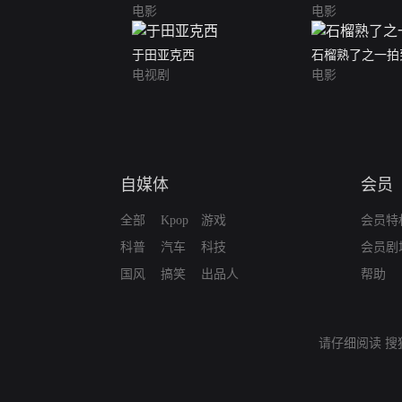
电影
电影
于田亚克西
石榴熟了之一拍
电视剧
电影
自媒体
会员
全部
Kpop
游戏
会员特
科普
汽车
科技
会员剧
国风
搞笑
出品人
帮助
请仔细阅读
搜