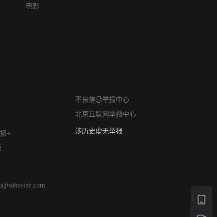
电影
网络暴力有害信息举报
12318 文化市场举报
不良信息举报中心
算法推荐专项举报
北京互联网举报中心
亚运会举报专区
涉历史虚无举报
播+
网络谣言信息专项
版
涉政举报入口
涉未成年人举报
清朗自媒体乱象举报
hu@sohu-inc.com
涉民族宗教有害信息举报
清朗·生活服务类内容举报