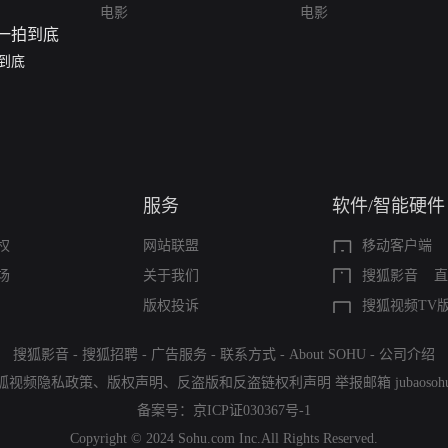
电影
电影
到底
服务
软件/智能硬件
权
网站联盟
移动客户端
场
关于我们
搜狐影音
直
版权投诉
搜狐视频TV
搜狐影音
-
搜狐招聘
-
广告服务
-
联系方式
-
About SOHU
-
公司介绍
狐视频隐私政策
、
版权声明
、
反盗版和反盗链权利声明
举报邮箱
jubaoso
备案号：
京ICP证030367号-1
Copyright © 2024 Sohu.com Inc.All Rights Reserved.