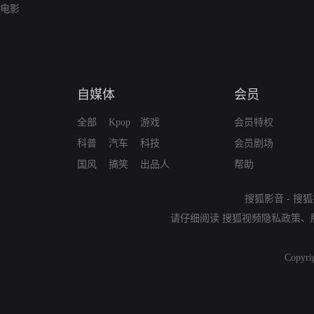
电影
自媒体
会员
全部
Kpop
游戏
会员特权
科普
汽车
科技
会员剧场
国风
搞笑
出品人
帮助
搜狐影音
-
搜狐
请仔细阅读
搜狐视频隐私政策
、
Copyri