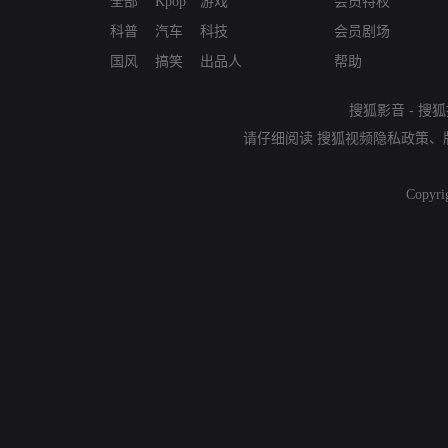
全部
Kpop
游戏
会员特权
科普
汽车
科技
会员剧场
国风
搞笑
出品人
帮助
搜狐影音
-
搜狐
请仔细阅读
搜狐视频隐私政策
、
Copyri