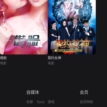
借脸
契约女神
电影
电影
自媒体
会员
全部
Kpop
游戏
会员特权