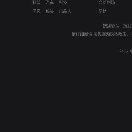
科普
汽车
科技
会员剧场
国风
搞笑
出品人
帮助
搜狐影音
-
搜狐
请仔细阅读
搜狐视频隐私政策
、
Copyri