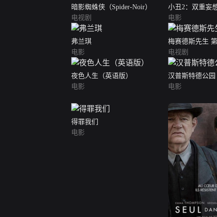
暗影蜘蛛侠（Spider-Noir）
小丑2：双重妄
电视剧
电影
弗兰琪
梅赛德斯先生 
电影
电视剧
夜色人生（英语版）
汉普斯特德公园
电影
电影
得罪我们
电影