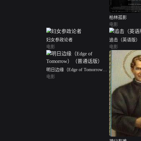
柏林孤影
电影
妇女参政论者
追击（英语版）
电影
电影
明日边缘（Edge of Tomorrow）
（普通话版）
电影