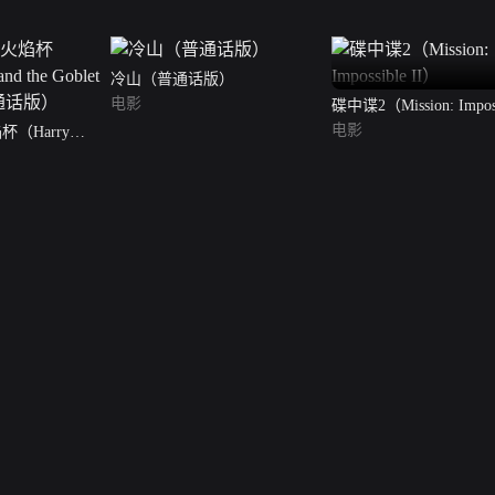
冷山（普通话版）
电影
碟中谍2（Mission: Imposs
II）
电影
（Harry
oblet of Fire）