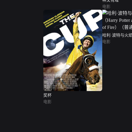
神父有难
电影
哈利·波特与火焰杯
Potter and the G
电影
（普通话版）
奖杯
电影