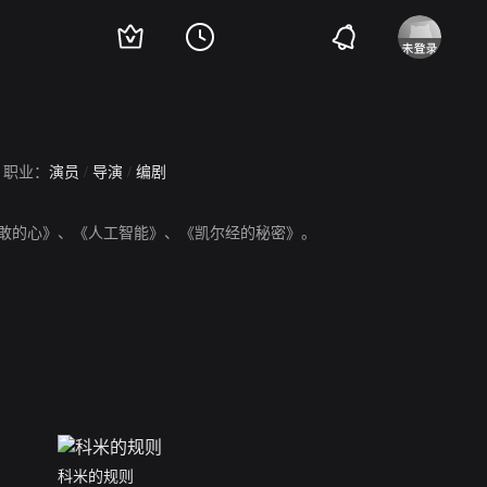
职业：
演员
/
导演
/
编剧
《勇敢的心》、《人工智能》、《凯尔经的秘密》。
科米的规则