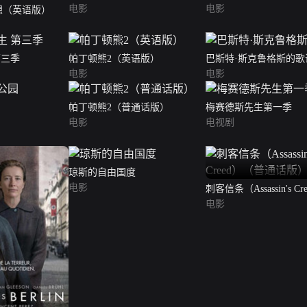
电影
电影
想（英语版）
第三季
帕丁顿熊2（英语版）
巴斯特·斯克鲁格斯的歌
电影
电影
帕丁顿熊2（普通话版）
梅赛德斯先生第一季
电影
电视剧
琼斯的自由国度
电影
刺客信条（Assassin's Cr
（普通话版）
电影