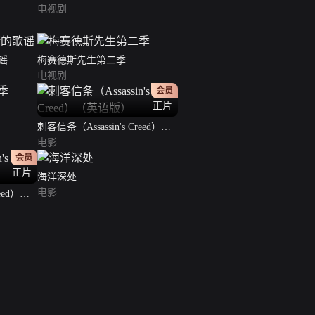
电视剧
谣
梅赛德斯先生第二季
电视剧
会员
正片
刺客信条（Assassin's Creed）
（英语版）
电影
会员
正片
海洋深处
电影
eed）