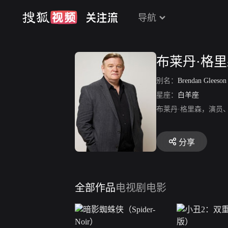
导航
布莱丹·格
别名：
Brendan Gleeson
星座：
白羊座
布莱丹·格里森，演员
分享
全部作品
电视剧
电影