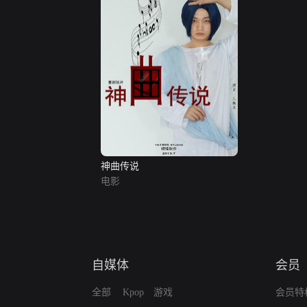
神曲传说
电影
自媒体
会员
全部
Kpop
游戏
会员特