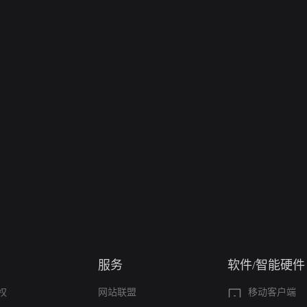
服务
软件/智能硬件
权
网站联盟
移动客户端