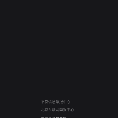
网络暴力有害信息举报
不良信息举报中心
12318 文化市场举报
北京互联网举报中心
算法推荐专项举报