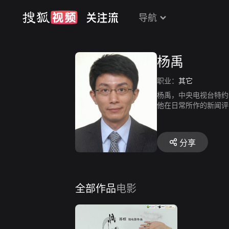
导航
杨禹
职业：
其它
杨禹，中央电视台特约
他在日常所作的新闻评
线》、《共同关注》、
分享
全部作品
电影