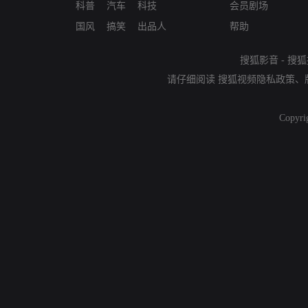
科普
汽车
科技
会员剧场
国风
搞笑
出品人
帮助
搜狐影音
-
搜狐
请仔细阅读
搜狐视频隐私政策
、
Copyri