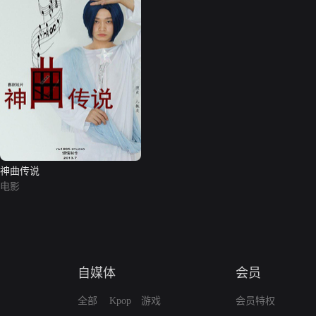
神曲传说
电影
自媒体
会员
全部
Kpop
游戏
会员特权