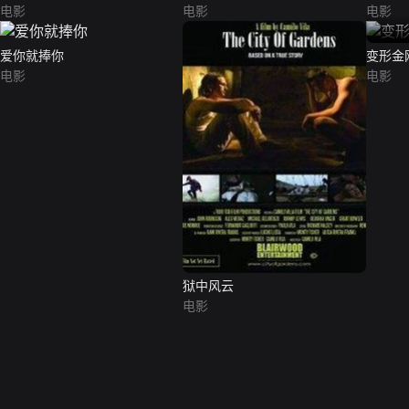
电影
电影
电影
爱你就捧你
变形金刚（
电影
电影
狱中风云
电影