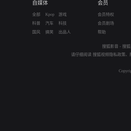
自媒体
会员
全部
Kpop
游戏
会员特权
科普
汽车
科技
会员剧场
国风
搞笑
出品人
帮助
搜狐影音
-
搜狐
请仔细阅读
搜狐视频隐私政策
、
Copyri