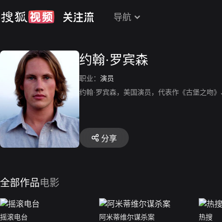
导航
约翰·罗宾森
职业：
演员
约翰·罗宾森，美国演员，代表作《古堡之吻》
分享
全部作品
电影
摇滚电台
阿米蒂维尔谋杀案
热搜