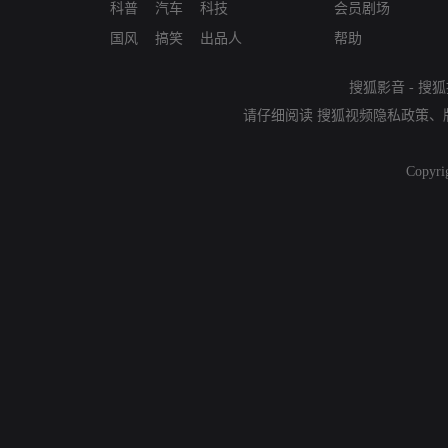
科普
汽车
科技
会员剧场
国风
搞笑
出品人
帮助
搜狐影音
-
搜狐
请仔细阅读
搜狐视频隐私政策
、
Copyri