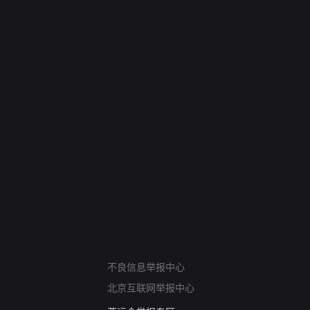
网络暴力有害信息举报
不良信息举报中心
12318 文化市场举报
北京互联网举报中心
算法推荐专项举报