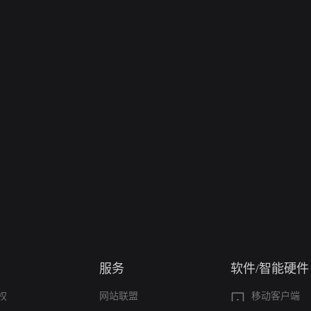
服务
软件/智能硬件
权
网站联盟
移动客户端