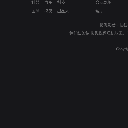
科普
汽车
科技
会员剧场
国风
搞笑
出品人
帮助
搜狐影音
-
搜狐
请仔细阅读
搜狐视频隐私政策
、
Copyri