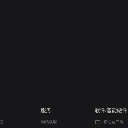
服务
软件/智能硬件
权
网站联盟
移动客户端