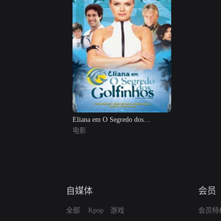
Eliana em O Segredo dos
Golfinhos
电影
自媒体
会员
全部
Kpop
游戏
会员特