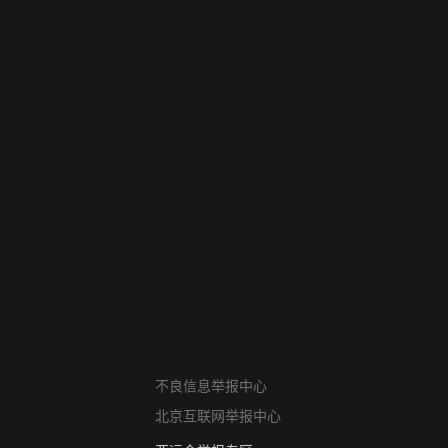
网络暴力有害信息举报
不良信息举报中心
12318 文化市场举报
北京互联网举报中心
算法推荐专项举报