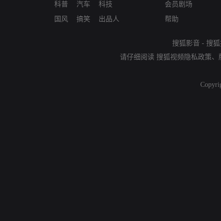
科普
汽车
科技
会员剧场
国风
搞笑
出品人
帮助
搜狐影音
-
搜狐
请仔细阅读
搜狐视频隐私政策
、
Copyri