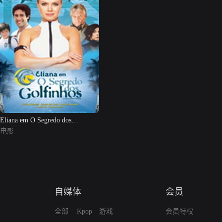
Eliana em O Segredo dos
Golfinhos
电影
自媒体
会员
全部
Kpop
游戏
会员特权