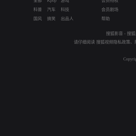
全部
Kpop
游戏
会员特权
科普
汽车
科技
会员剧场
国风
搞笑
出品人
帮助
搜狐影音
-
搜狐
请仔细阅读
搜狐视频隐私政策
、
Copyri