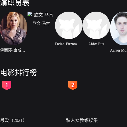
演职员表
欧文·马肯
Dylan Fitzmaurice Brady
Abby Fitz
伊丽莎·库斯伯特
电影排行榜
2
3
最爱（2021）
私人女教练续集