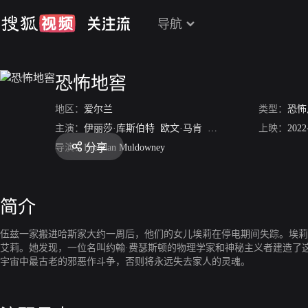
导航
恐怖地窖
地区：
爱尔兰
类型：
恐怖
主演：
伊丽莎·库斯伯特
欧文·马肯
Dylan Fitzmaurice Brady
上映：
2022
分享
导演：
Brendan Muldowney
简介
伍兹一家搬进哈斯家大约一周后，他们的女儿埃莉在停电期间失踪。埃莉
艾莉。她发现，一位名叫约翰·费瑟斯顿的物理学家和神秘主义者建造了这
宇宙中最古老的邪恶作斗争，否则将永远失去家人的灵魂。