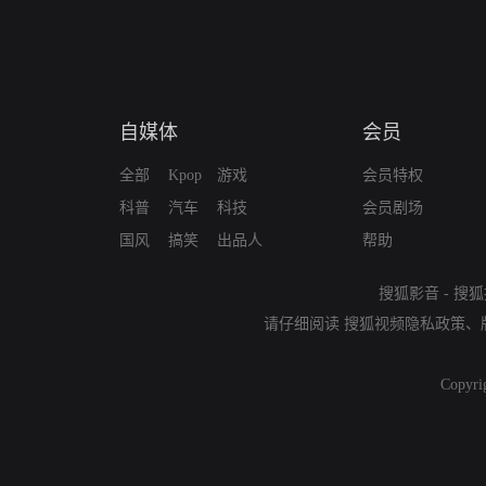
自媒体
会员
全部
Kpop
游戏
会员特权
科普
汽车
科技
会员剧场
国风
搞笑
出品人
帮助
搜狐影音
-
搜狐
请仔细阅读
搜狐视频隐私政策
、
Copyri