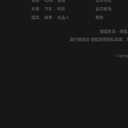
全部
Kpop
游戏
会员特权
科普
汽车
科技
会员剧场
国风
搞笑
出品人
帮助
搜狐影音
-
搜狐
请仔细阅读
搜狐视频隐私政策
、
Copyri