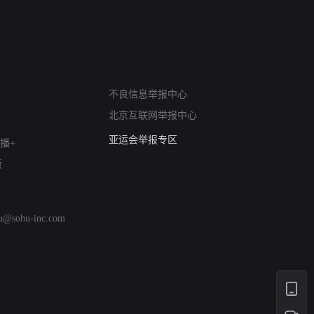
网络暴力有害信息举报
不良信息举报中心
12318 文化市场举报
北京互联网举报中心
算法推荐专项举报
亚运会举报专区
播+
涉历史虚无举报
版
网络谣言信息专项
涉政举报入口
涉未成年人举报
hu@sohu-inc.com
清朗自媒体乱象举报
涉民族宗教有害信息举报
清朗·生活服务类内容举报
清朗春节网络环境整治
涉企举报专区