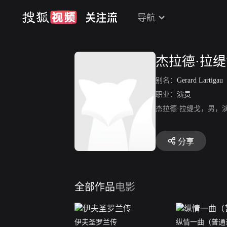
导航
杰拉德·拉
别名：
Gerard Lartigau
职业：
演员
杰拉德·拉缇戈，男，
分享
全部作品
电影
伊夫圣罗兰传
纵情一曲（普通