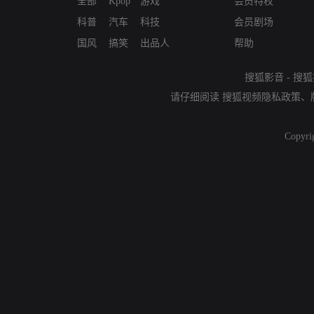
全部
Kpop
游戏
会员特权
科普
汽车
科技
会员剧场
国风
搞笑
出品人
帮助
搜狐影音
-
搜狐
请仔细阅读
搜狐视频隐私政策
、
Copyri