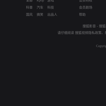
全部
Kpop
游戏
会员特权
科普
汽车
科技
会员剧场
国风
搞笑
出品人
帮助
搜狐影音
-
搜狐
请仔细阅读
搜狐视频隐私政策
、
Copyri