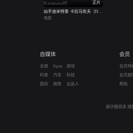
正片
凶手迪米特里·卡拉马佐夫（Der
Morder Dimitri Karamasoff）
电影
自媒体
会员
全部
Kpop
游戏
会员特
科普
汽车
科技
会员剧
国风
搞笑
出品人
帮助
请仔细阅读
搜