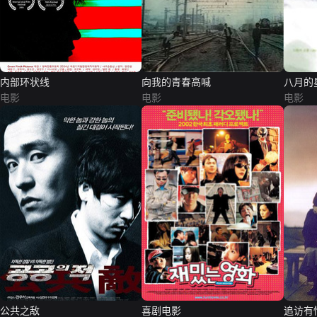
内部环状线
向我的青春高喊
八月的
电影
电影
电影
公共之敌
喜剧电影
追访有