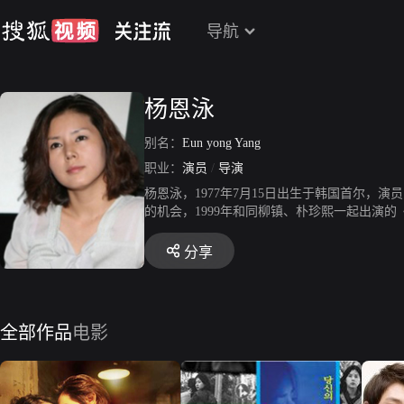
导航
杨恩泳
别名：
Eun yong Yang
职业：
演员
/
导演
杨恩泳，1977年7月15日出生于韩国首尔，演
的机会，1999年和同柳镇、朴珍熙一起出演
大学期间就梦想着能够成为短篇电影导演的杨
人自言自语或者笑了起来。《生命花》之前她
分享
影》、《绑架金大中》、《向我的青春呼喊》等
车祸后陷入昏迷的女子。
全部作品
电影