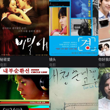
秘密爱
镜头
你好我
电影
电影
电影