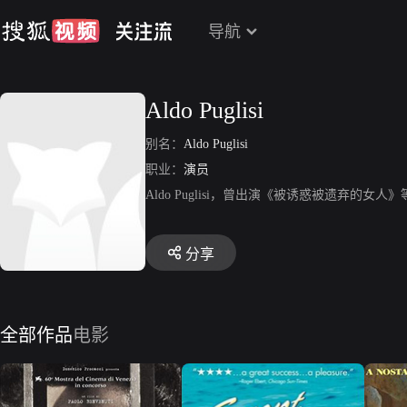
导航
Aldo Puglisi
别名：
Aldo Puglisi
职业：
演员
Aldo Puglisi，曾出演《被诱惑被遗弃的女人》
分享
全部作品
电影