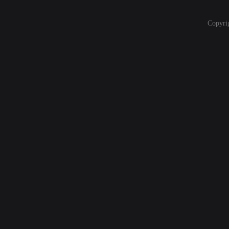
Copyri