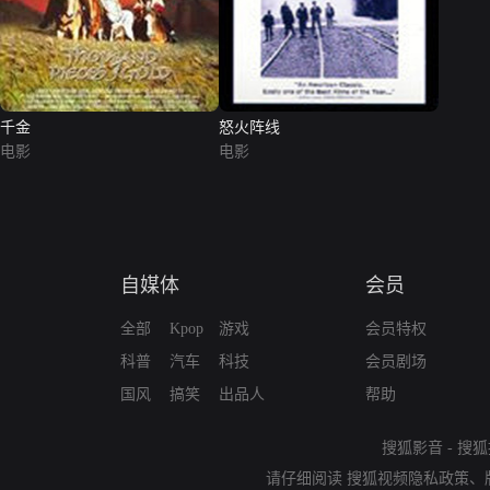
千金
怒火阵线
电影
电影
自媒体
会员
全部
Kpop
游戏
会员特权
科普
汽车
科技
会员剧场
国风
搞笑
出品人
帮助
搜狐影音
-
搜狐
请仔细阅读
搜狐视频隐私政策
、