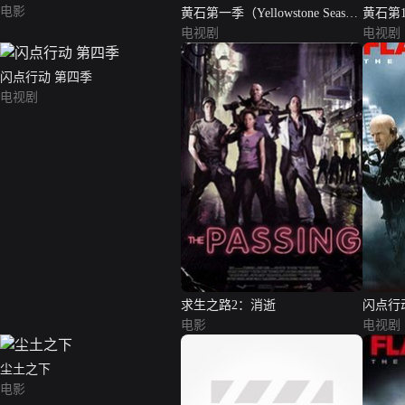
电影
黄石第一季（Yellowstone Season
黄石第1季
1）
电视剧
1）
电视剧
闪点行动 第四季
电视剧
求生之路2：消逝
闪点行
电影
电视剧
尘土之下
电影