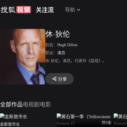
导航
休·狄伦
别名：
Hugh Dillon
职业：
演员
休·狄伦，演员。代表作《监视》。
分享
全部作品
电视剧
电影
共9全
金斯敦市长