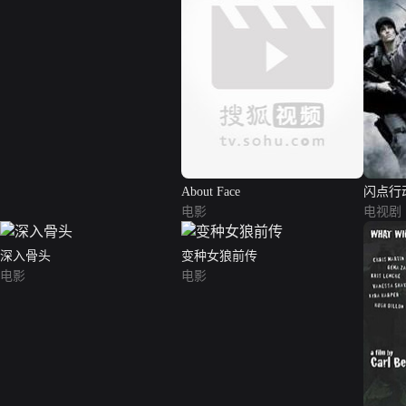
About Face
闪点行
电影
电视剧
深入骨头
变种女狼前传
电影
电影