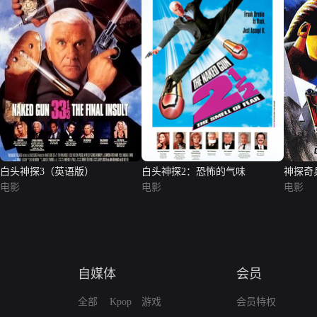
白头神探3（英语版）
白头神探2：恐怖的气味
神探奇
电影
电影
电影
自媒体
会员
全部
Kpop
游戏
会员特权