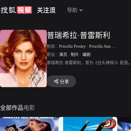
导航
普瑞希拉·普雷斯利
别名：
Priscilla Presley
/
Priscilla Ann Wagner
/
P
职业：
演员
/
制片
/
编剧
普瑞希拉·普雷斯利，曾为《白头神探3》配音
分享
全部作品
电影