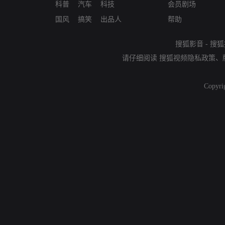
科普
汽车
科技
会员剧场
国风
搞笑
出品人
帮助
搜狐影音
-
搜狐
请仔细阅读
搜狐视频隐私政策
、
Copyri