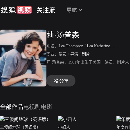
导航
莉·汤普森
别名：
Lea Thompson
/
Lea Katherine Thompson
职业：
演员
/
导演
/
制片
莉·汤普森，1961年出生于美国。演员、制
分享
全部作品
电视剧
电影
三傻闹地球（英语版）
小妇人
年度有