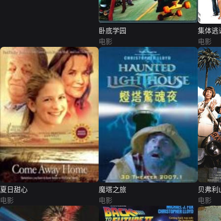
卧底学园
集体逃
电影
电影
夏日甜心
魔塔之旅
贝弗利
电影
电影
电影