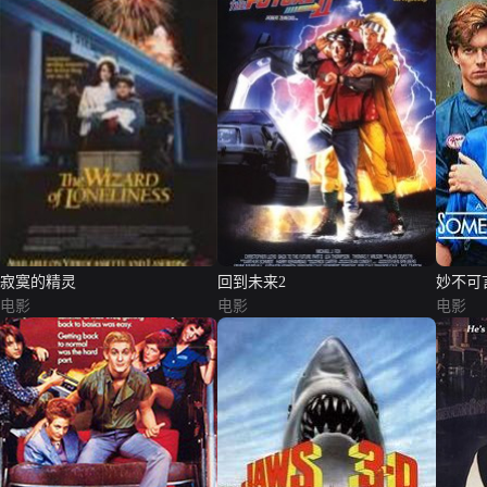
寂寞的精灵
回到未来2
妙不可
电影
电影
电影