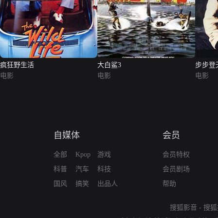
疯狂野生活
大白鲨3
步步登
电影
电影
电影
自媒体
会员
全部
Kpop
游戏
会员特权
科普
汽车
科技
会员剧场
国风
搞笑
出品人
帮助
搜狐影音
-
搜狐