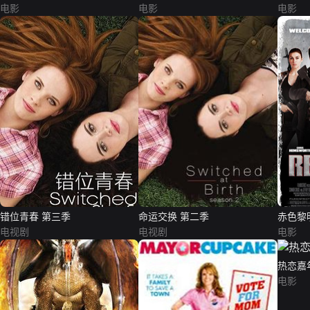
电影
电影
电影
错位青春 第三季
命运交换 第二季
赤色黎
电视剧
电视剧
电影
热恋嘉
电影