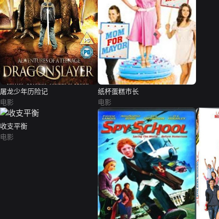
屠龙少年历险记
纸杯蛋糕市长
电影
电影
收支平衡
电影