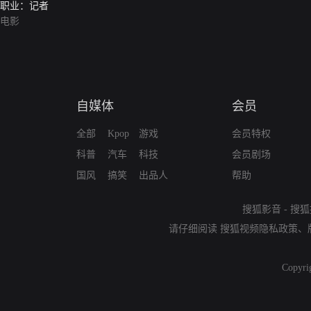
职业：记者
电影
自媒体
会员
全部
Kpop
游戏
会员特权
科普
汽车
科技
会员剧场
国风
搞笑
出品人
帮助
搜狐影音
-
搜狐
请仔细阅读
搜狐视频隐私政策
、
Copyri