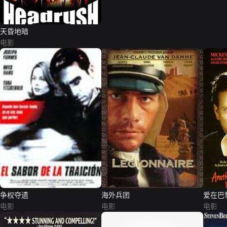
天昏地暗
电影
争权夺遗
海外兵团
爱在巴
电影
电影
电影