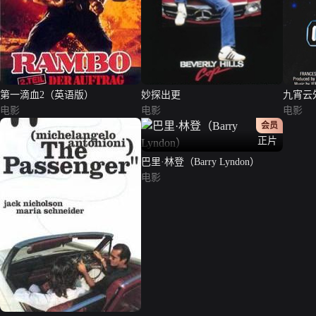
第一滴血2（英语版）
妙探出更
九宵云
电影
电影
电影
会员
正片
巴里·林登（Barry Lyndon）
电影