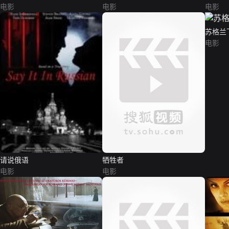
电影
电影
电影
苏格兰
电影
请说俄语
牺牲者
电影
电影