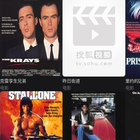
克雷孪生兄弟
昨日街道
里约的
电影
电影
电影