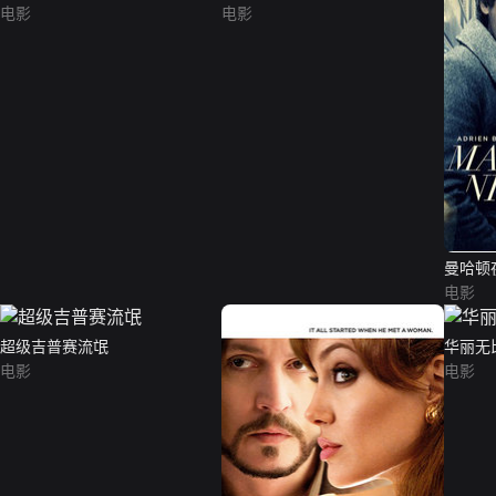
电影
电影
曼哈顿
电影
超级吉普赛流氓
华丽无
电影
电影