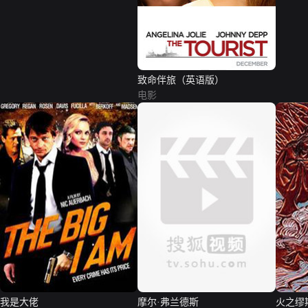
致命伴旅（英语版）
电影
我是大佬
摩尔·弗兰德斯
火之缪