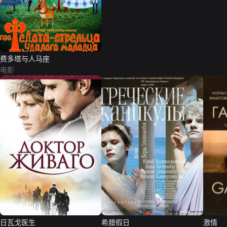
费多塔与人马座
电影
日瓦戈医生
希腊假日
激情