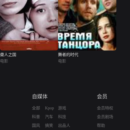
聋人之国
舞者的时代
电影
电影
自媒体
会员
全部
Kpop
游戏
会员特权
科普
汽车
科技
会员剧场
国风
搞笑
出品人
帮助