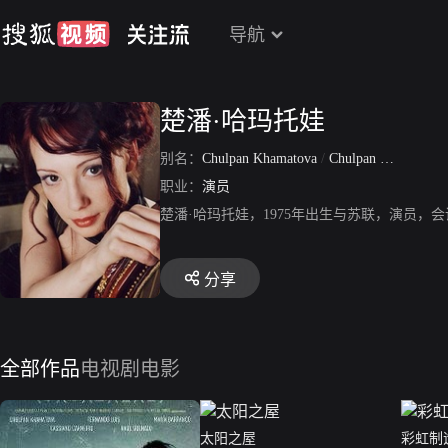
导航
楚潘·哈玛托娃
别名：
Chulpan Khamatova
/
Chulpan Nailyevna Khamatova
职业：
演员
楚潘·哈玛托娃，1975年出生与苏联，演员
分享
全部作品
电视剧
电影
太阳之屋
彩虹制