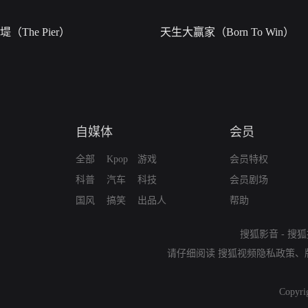
堤（The Pier）
天生大赢家（Born To Win）
自媒体
会员
全部
Kpop
游戏
会员特权
科普
汽车
科技
会员剧场
国风
搞笑
出品人
帮助
搜狐影音
-
搜狐
请仔细阅读
搜狐视频隐私政策
、
Copyri