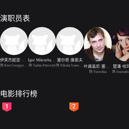
演职员表
伊芙杰妮亚·西蒙挪娃
Igor Mikrurbanov
塞尔奇·唐索夫
饰 Kira Georgiyevna
饰 Vadim Petrovich
饰 Nikolai Ivanovitch
叶甫盖尼·塞格诺夫
楚潘·哈
饰 Yurochka
饰 Journalis
电影排行榜
2
3