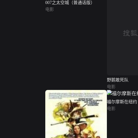
007之太空城（普通话版）
电影
野鹅敢死队
电影
福尔摩斯在纽约
电影