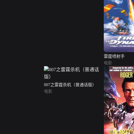
雷霆喷射手
电影
007之雷霆杀机（普通话版）
电影