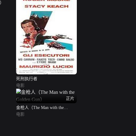
版）
死刑执行者
电影
正片
金枪人（The Man with the
Golden Gun）
电影