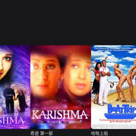
奇迹 第一部
哈啦上船