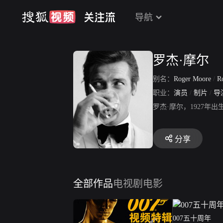
导航
罗杰·摩尔
别名：
Roger Moore
/
Ro
职业：
演员
/
制片
/
导
罗杰·摩尔，1927
分享
全部作品
电视剧
电影
007五十周年