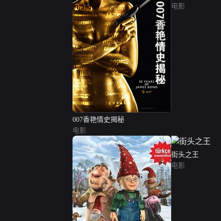
电影
007香艳情史揭秘
电影
街头之王
电影