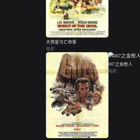
大煞星与亡命客
电影
007之金枪人
电影