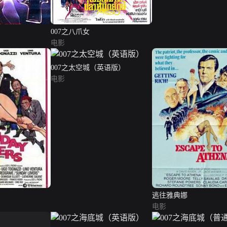
007之八爪女
电影
007之太空城（英语版）
电影
逃往雅典娜
电影