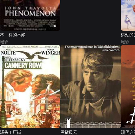
不一样的本能
运动的
电影
电影
罐头工厂街
黑狱风云
现代启