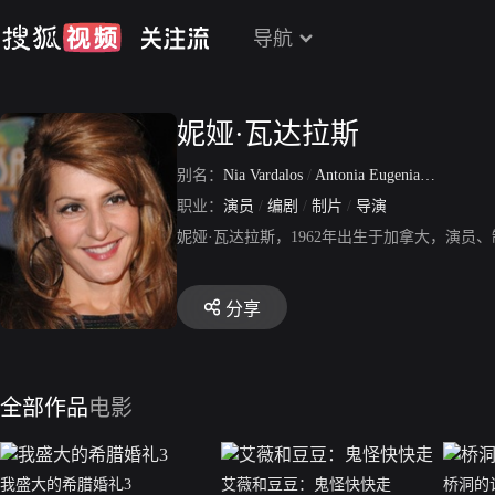
导航
妮娅·瓦达拉斯
别名：
Nia Vardalos
/
Antonia Eugenia Vardalos
职业：
演员
/
编剧
/
制片
/
导演
妮娅·瓦达拉斯，1962年出生于加拿大，演
分享
全部作品
电影
我盛大的希腊婚礼3
艾薇和豆豆：鬼怪快快走
桥洞的