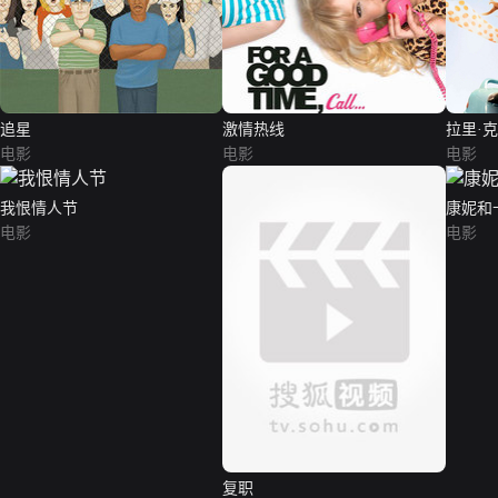
追星
激情热线
拉里·
电影
电影
电影
我恨情人节
康妮和
电影
电影
复职