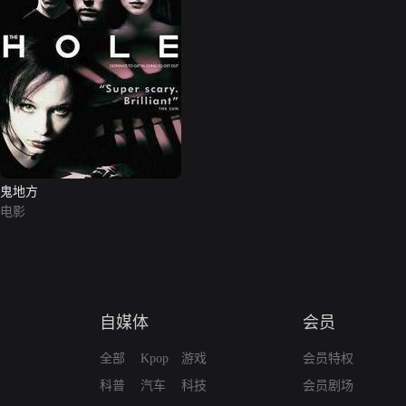
鬼地方
电影
自媒体
会员
全部
Kpop
游戏
会员特权
科普
汽车
科技
会员剧场