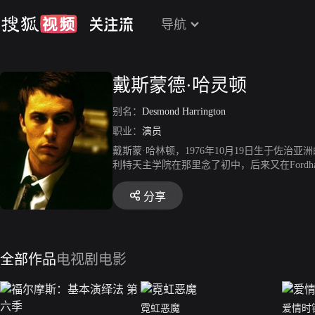
导航
戴斯蒙德·哈灵顿
别名：
Desmond Harrington
职业：
演员
戴斯蒙·哈林顿，1976年10月19日生于佐治亚
利特天主学院在那里念了初中，后来又在Ford
伙，尤其是对于一所规规矩矩的教会学校。毕
苦力做过园丁做过职业中介做过酒保，后来在
分享
了一个电视系列剧和情景喜剧演员。
全部作品
电视剧
电影
霓虹恶魔
爱情时