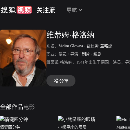
导航
维蒂姆·格洛纳
别名：
Vadim Glowna
/
瓦迪姆·盖咯娜
职业：
演员
/
导演
/
制片
/
编剧
维蒂姆·格洛纳，1941年出生于德国。演员
分享
全部作品
电影
情键四分钟
小熊星座的眼睛
Mutterse