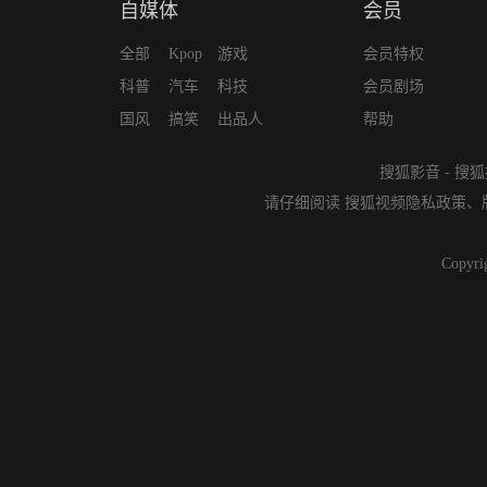
自媒体
会员
全部
Kpop
游戏
会员特权
科普
汽车
科技
会员剧场
国风
搞笑
出品人
帮助
搜狐影音
-
搜狐
请仔细阅读
搜狐视频隐私政策
、
Copyri