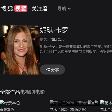
导航
妮琪·卡罗
别名：
Niki Caro
妮基·卡罗，是一位非常成功的青年导演，她的
起》1994年入围戛纳电影节金棕榈奖。卡罗
好莱坞电影《北国性骚扰》(2005年)，由
分享
全部作品
电视剧
电影
预告片
母亲本色
花木兰2020（普通话版）
花木兰2