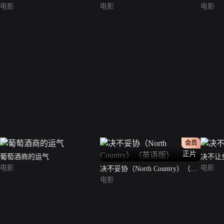
电影
电影
电影
会员
正片
葡萄酒商的运气
决不让
电影
电影
决不妥协（North Country）（英
语版）
电影