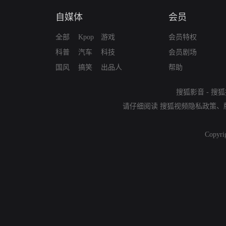
自媒体
会员
全部
Kpop
游戏
会员特权
科普
汽车
科技
会员剧场
国风
搞笑
出品人
帮助
搜狐影音
-
搜狐
请仔细阅读
搜狐视频隐私政策
、
Copyri