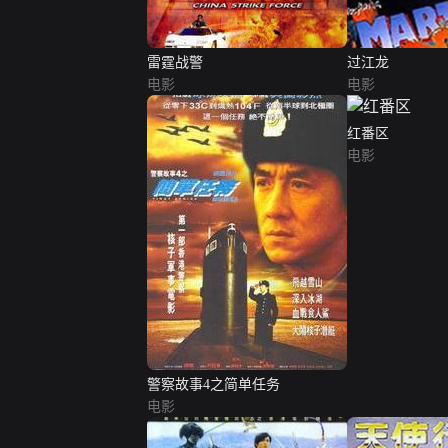
雷霆战警
过江龙
电影
电影
红番区
电影
警察故事4之简单任务
电影