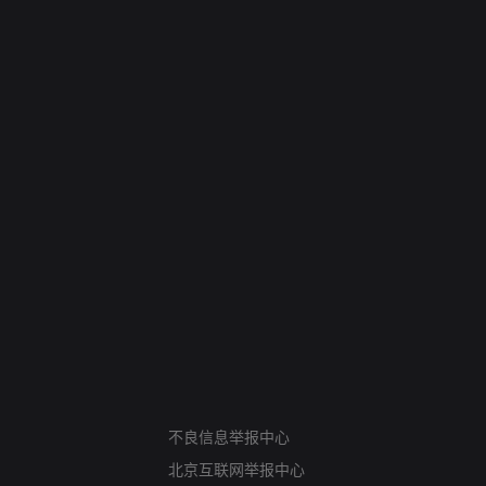
网络暴力有害信息举报
12318 文化市场举报
不良信息举报中心
算法推荐专项举报
北京互联网举报中心
亚运会举报专区