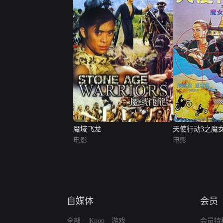
魔域飞龙
天使行动3之魔
电影
电影
自媒体
会员
全部
Kpop
游戏
会员特