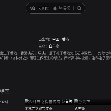
出生地：
中国
/
香港
星座：
白羊座
7日出生于香港，香港演员，导演。 唐季礼于香港完成初中课程，一九七七年初赴加拿
ollege。童年时看《杏林外史》而萌生做医生的想法。所以高中毕业后，选科
。Stanley对此并无兴趣。然后因为姐夫从事导演行业。也对戏剧有非
综艺
预告片
4）
少林寺之得宝传奇
急先锋