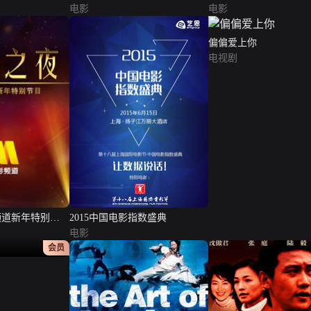
电影
电影
偏偏爱上你
电视剧
频道新年特别节
2015中国电影指数盛典
电影
正片
会员