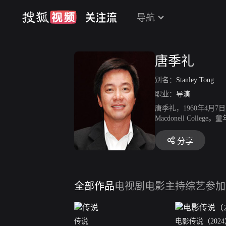
导航
唐季礼
别名：
Stanley Tong
职业：
导演
唐季礼，1960年4月
Macdonell C
以招收他入土木工程科
展。
分享
全部作品
电视剧
电影
主持综艺
参加
传说
电影传说（202