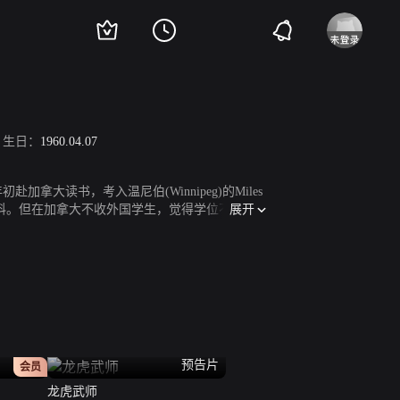
生日：
1960.04.07
大读书，考入温尼伯(Winnipeg)的Miles
展开
选了医科。但在加拿大不收外国学生，觉得学位不够，所
常浓厚的兴趣，遂于一九七九年返港向电影方面发
正片
预告片
会员
龙虎武师