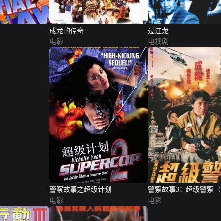
成龙的传奇
过江龙
电影
电视剧
警察故事之超级计划
警察故事3：超级警察
电影
版）
电影