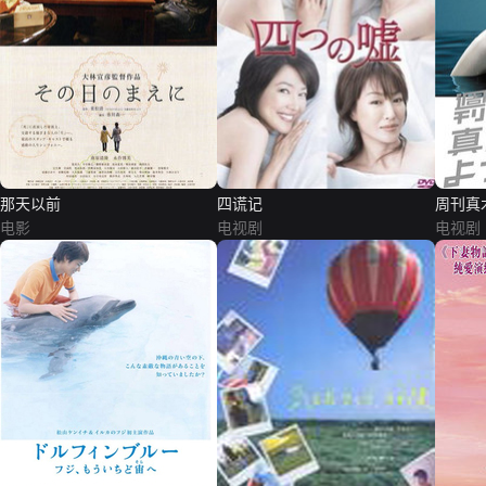
那天以前
四谎记
周刊真
电影
电视剧
电视剧