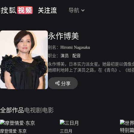
导航
永作博美
别名：
Hiromi Nagasaku
职业：
演员
/
配音
永作博美，日本实力派女星。她最初是以偶像女
她顺利地转上了演员之路，在《青鸟》、《给孤独
名为“少女塾”的女艺人培养班，永作博美是“少
下，她们不时会在电视上露面，但主要活动还是集
分享
耐听的曲风吸引了不少粉丝。从1989到19
名义出过几张CD。永作博美是乐队解散后在演
地方》，此后就逐渐成了电视荧屏上的熟面孔
鸟》、《给孤独的你》、《Pure Soul》
全部作品
电视剧
电影
是黑泽清的名作《分身》。这两年永作博美突
上，她以《我喜欢你》一片摘得最佳女配角奖
中扮演不羁的绘画教师，和松山健一演绎了一
摩登情爱·东京
三日月