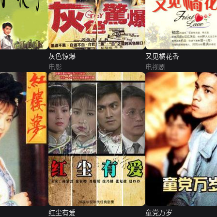
灰色惊爆
又见橘花香
电影
电视剧
红尘有爱
童党万岁