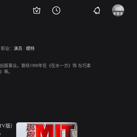
职业：
演员
/
模特
版事业。曾经1988年在《在水一方》饰 左巧柔
女》等。
）