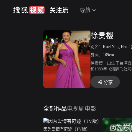
导航
徐贵樱
别名：
Kuei Ying Hsu
/
身高：
169cm
徐贵樱，出生于台湾宜
和1989年《海鸥飞
分享
全部作品
电视剧
电影
因为爱情有奇迹（TV版）