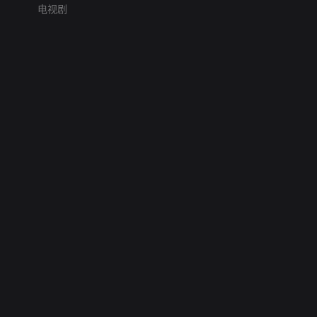
电视剧
网络暴力有害信息举报
12318 文化市场举报