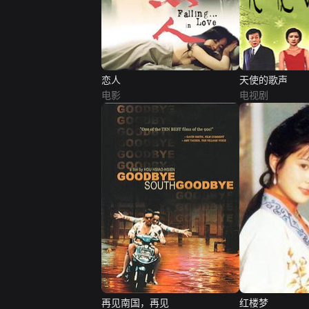
恋人
天使的歌声
电影
电视剧
再见南国，再见
红楼梦