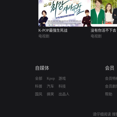
K-POP最强生死战
没有你活不下去
电视剧
电视剧
自媒体
会员
全部
Kpop
游戏
会员特
科普
汽车
科技
会员剧
国风
搞笑
出品人
帮助
请仔细阅读
搜