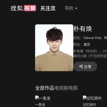
导航
朴有焕
别名：
Yuhwan Park
/
职业：
演员
朴有焕（박유환），19
演月火剧《千日的约定》
漫3》；2015年参演
分享
全部作品
电视剧
电影
一条龙
记忆碎片