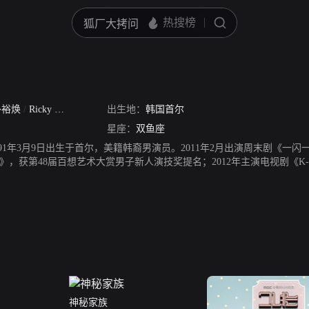
朴裕焕
/
Ricky Park
出生地：
韩国首尔
星座：
双鱼座
91年3月9日出生于首尔，美籍韩裔男演员。2011年2月出演周末剧《一
，获第48届百想艺术大赏男子新人演技奖提名；2012年主演电视剧《K-
水木剧《她很漂亮》；2016年，出演首部电影《舞水端》。
神秘家族