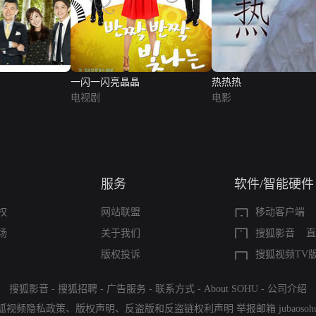
一闪一闪亮晶晶
热热热
电视剧
电影
服务
软件/智能硬件
权
网站联盟
移动客户端
场
关于我们
搜狐影音
直
版权投诉
搜狐视频TV
搜狐影音
-
搜狐招聘
-
广告服务
-
联系方式
-
About SOHU
-
公司介绍
狐视频隐私政策
、
版权声明
、
反盗版和反盗链权利声明
举报邮箱
jubaoso