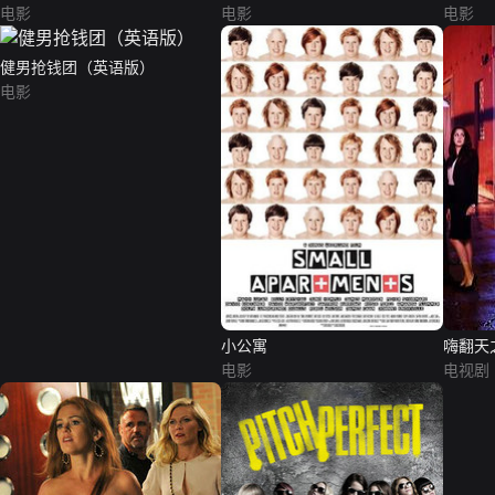
电影
电影
电影
健男抢钱团（英语版）
电影
小公寓
嗨翻天
电影
电视剧