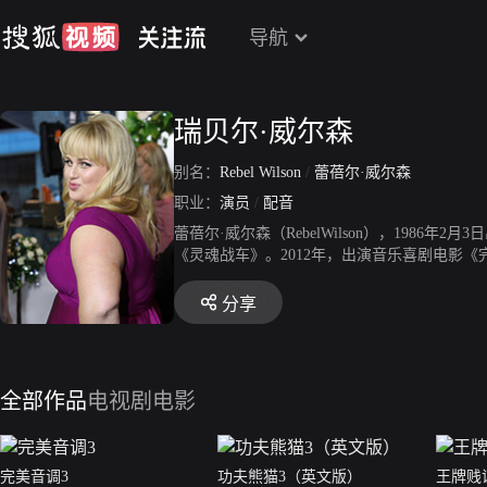
导航
瑞贝尔·威尔森
别名：
Rebel Wilson
/
蕾蓓尔·威尔森
职业：
演员
/
配音
蕾蓓尔·威尔森（RebelWilson），198
《灵魂战车》。2012年，出演音乐喜剧电影《
女演员。2015年，由其主演的电影《完美音调
调3》。2019年，主演犯罪喜剧电影《偷心女
分享
全部作品
电视剧
电影
完美音调3
功夫熊猫3（英文版）
王牌贱