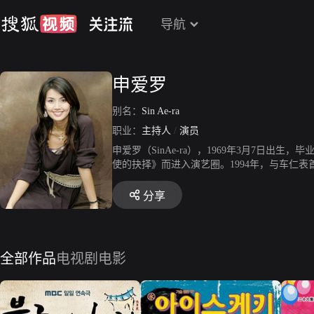
导航
申爱罗
别名：
Sin Ae-ra
职业：
主持人
/
演员
申爱罗（SinAe-ra），1969年3月7日
使的抉择》而进入演艺圈。1994年，与车仁表
的荣光》，后引退了五年。2005年，申爱罗复
名。2011年，凭借家庭伦理剧《媳妇当家》
分享
全部作品
电视剧
电影