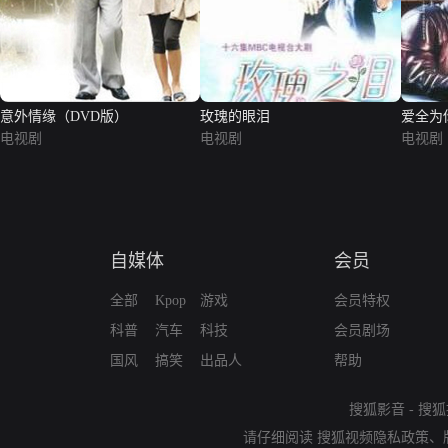
意外情缘（DVD版）
玫瑰的眼泪
爱全为
电视剧
电视剧
电视剧
自媒体
会员
全部
Kpop
游戏
会员特权
科普
汽车
科技
会员剧场
国风
搞笑
出品人
帮助
搜狐影音
-
搜狐
请仔细阅读
搜狐视频隐私政策
、