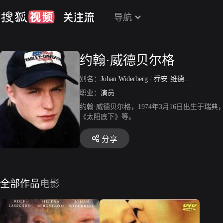
导航
约翰·威德贝尔格
别名：
Johan Widerberg
/
乔安·维德伯格
/
Johan 
职业：
演员
约翰·威德贝尔格，1974年3月16日出生于瑞典
《太阳底下》等。
分享
全部作品
电影