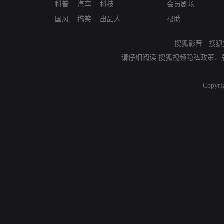
科普
汽车
科技
会员剧场
国风
搞笑
出品人
帮助
搜狐影音
-
搜狐
请仔细阅读
搜狐视频隐私政策
、
Copyri