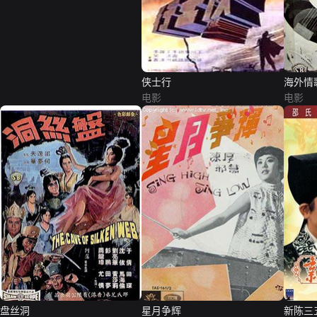
侠士行
海外情
电影
电影
盘丝洞
星月争辉
新陈三