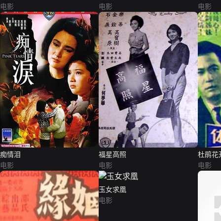
电影
电影
电影
痴情泪
福星高照
杜鹃花
电影
电影
电影
玉女求凰
电影