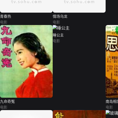
青春热
情场乌龙
电影
电影
睡公主
电影
九命奇冤
南岛相
电影
电影