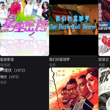
星座密语
我们的篮球梦
捉鼠记
电视剧
电影
电影
埋伏（1972）
电影