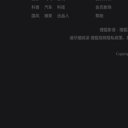
科普
汽车
科技
会员剧场
国风
搞笑
出品人
帮助
搜狐影音
-
搜狐
请仔细阅读
搜狐视频隐私政策
、
Copyri