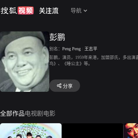
导航
彭鹏
别名：
Peng Peng
/
王志平
彭鹏，演员，1959年来港，加盟邵氏，多出
鸟》、《睡公主》等。
分享
全部作品
电视剧
电影