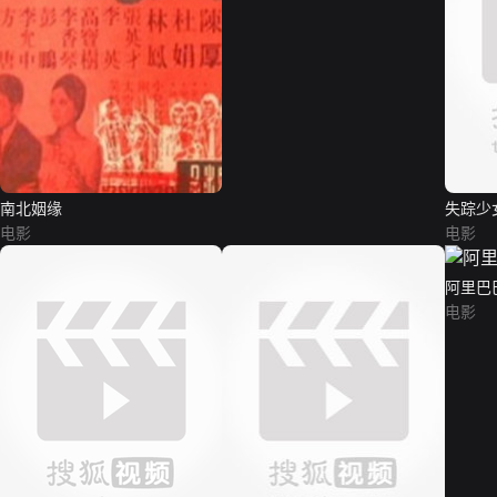
南北姻缘
失踪少
电影
电影
阿里巴
电影