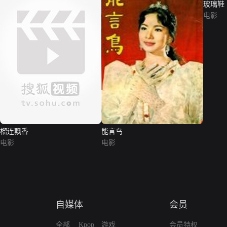
玻璃鞋
电影
榴连飘香
能言鸟
电影
电影
自媒体
会员
全部
Kpop
游戏
会员特权