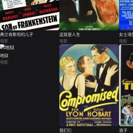
弗兰肯斯坦的儿子
这就是人生
女士渴
电影
电影
电影
地狱
电影
我们仨
浪子